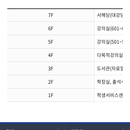
7F
서해당(대강당), 
6F
강의실(601~607
5F
강의실(501~50
4F
다목적강의실(401호
3F
도서관(자료열람실),
2F
학장실, 출석수업관
1F
학생서비스센터(행