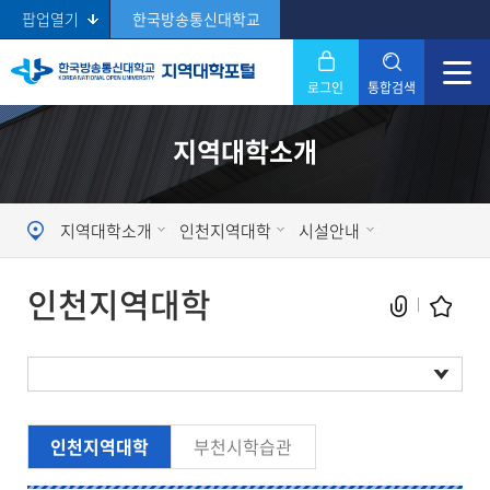
팝업열기
한국방송통신대학교
로그인
통합검색
닫기
지역대학소개
Search
지역대학소개
인천지역대학
시설안내
인천지역대학
현재 페이지를 즐겨찾는 메뉴로
인천지역대학
부천시학습관
등록하시겠습니까?
시설현황
메뉴추가