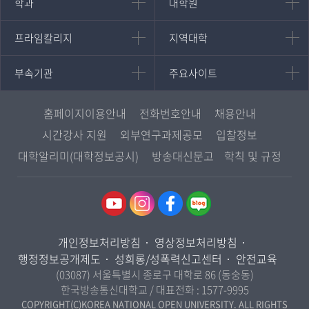
인문과학대학
대학원
학과
대학원
대학원
국어국문학과
프라임칼리지
지역대학
프라임칼리지
지역대학
경영대학원
영어영문학과
학사학위과정
지역대학 포털
중어중문학과
부속기관
주요사이트
부속기관
주요사이트
평생교육과정
서울지역대학
프랑스언어문화학과
중앙도서관
멘토링
부산지역대학
일본학과
원격교육혁신연구원
진로심리상담
홈페이지이용안내
전화번호안내
채용안내
대구경북지역대학
통합인문학연구소
교육정보화본부
시간강사 지원
외부연구과제공모
입찰정보
인천지역대학
사회과학대학
디지털미디어센터
국립대학육성사업
대학알리미(대학정보공시)
방송대신문고
학칙 및 규정
광주전남지역대학
법학과
종합교육연수원
OpenVLab
대전충남지역대학
행정학과
교양교육원
울산지역대학
경제학과
역사기록관
경기지역대학
경영학과
국제협력단
개인정보처리방침
영상정보처리방침
강원지역대학
무역학과
산학협력단
행정정보공개제도
성희롱/성폭력신고센터
안전교육
충북지역대학
미디어영상학과
(03087) 서울특별시 종로구 대학로 86 (동숭동)
인권센터
전북지역대학
한국방송통신대학교 / 대표전화 :
1577-9995
도시콘텐츠·관광학과
경남지역대학
COPYRIGHT(C)KOREA NATIONAL OPEN UNIVERSITY. ALL RIGHTS